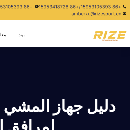
+86 15953105393
+86 15953105393/+86 15953418728
amberxu@rizesport.cn
بيت
معل
دليل جهاز المشي ا
لمرافق ال