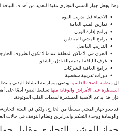
وهذا يجعل جهاز المشي التجاري مفيدًا للعديد من أهداف اللياقة ال
الاحماء قبل تدريب القوة
تمارين القلب العامة
برامج إدارة الوزن
برامج المشي للمبتدئين
التدريب الفاصل
الجري في الأماكن المغلقة عندما لا تكون الظروف الخارجي
غرف اللياقة البدنية بالفنادق والشقق
برامج العافية للشركات
دورات تدريبية شخصية
ال
منظمة الصحة العالمية
يوصي بممارسة النشاط البدني بانتظ
السيطرة على الأمراض والوقاية منها
تسليط الضوء أيضًا على أهمي
فإن هذا يدعم الأهمية المستمرة لمعدات القلب الموثوقة.
قد يبدو جهاز المشي بسيطًا من الخارج، ولكن في البيئة التجارية
والوسادة ووحدة التحكم والدرابزين ونظام التوقف في حالات الط
جهاز المشي التجاري مقابل جهاز